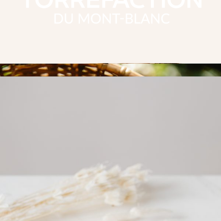
SITE EN CONSTRUCTION
SUBSCRIBE
2023 TORRÉFACTION DU MONT-BLANC
04 50 53 66 03
torrefaction.du.montblanc@orange.fr
Votre
torréfaction
10 Rue Joseph Nicollet 74300 CLUSES
au
pied du mont-blanc