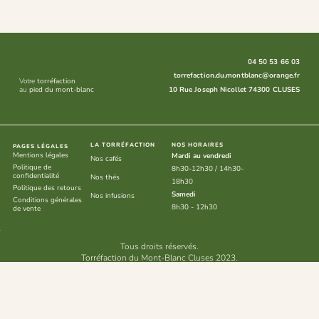
04 50 53 66 03
torrefaction.du.montblanc@orange.fr
Votre
torréfaction
10 Rue Joseph Nicollet 74300 CLUSES
au
pied du mont-blanc
LA TORRÉFACTION
NOS HORAIRES
PAGES LÉGALES
Mentions légales
Mardi au vendredi
Nos cafés
Politique de
8h30-12h30 / 14h30-
confidentialité
Nos thés
18h30
Politique des retours
Samedi
Nos infusions
Conditions générales
8h30 - 12h30
de vente
Tous droits réservés.
Torréfaction du Mont-Blanc Cluses 2023.
Site créé par Mont-Studio