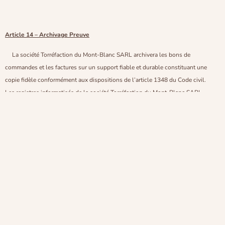
Article 14 – Archivage Preuve
La société Torréfaction du Mont-Blanc SARL archivera les bons de
commandes et les factures sur un support fiable et durable constituant une
copie fidèle conformément aux dispositions de l’article 1348 du Code civil.
Les registres informatisés de la société Torréfaction du Mont-Blanc SARL
seront considérés par toutes les parties concernées comme preuve des
communications, commandes, paiements et transactions intervenus entre les
parties.
04 50 53 66 03
torrefaction.du.montblanc@orange.fr
Votre
torréfaction
10 Rue Joseph Nicollet 74300 CLUSES
au
pied du mont-blanc