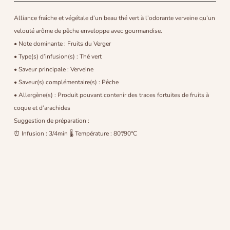
Alliance fraîche et végétale d’un beau thé vert à l’odorante verveine qu’un
velouté arôme de pêche enveloppe avec gourmandise.
• Note dominante : Fruits du Verger
• Type(s) d’infusion(s) : Thé vert
• Saveur principale : Verveine
• Saveur(s) complémentaire(s) : Pêche
• Allergène(s) : Produit pouvant contenir des traces fortuites de fruits à
coque et d’arachides
Suggestion de préparation :
⏰ Infusion : 3/4min 🌡 Température : 80°/90°C