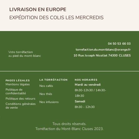
LIVRAISON EN EUROPE
EXPÉDITION DES COLIS LES MERCREDIS
04 50 53 66 03
torrefaction.du.montblanc@orange.fr
Votre
torréfaction
10 Rue Joseph Nicollet 74300 CLUSES
au
pied du mont-blanc
LA TORRÉFACTION
NOS HORAIRES
PAGES LÉGALES
Mentions légales
Mardi au vendredi
Nos cafés
Politique de
8h30-12h30 / 14h30-
confidentialité
Nos thés
18h30
Politique des retours
Samedi
Nos infusions
Conditions générales
8h30 - 12h30
de vente
Tous droits réservés.
Torréfaction du Mont-Blanc Cluses 2023.